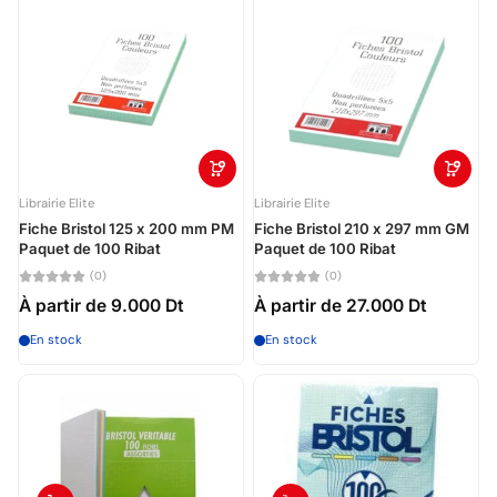
Le plus pertinent
Meilleures ventes
Alphabétique, de A à Z
Alphabétique, de Z à A
Prix: faible à élevé
Librairie Elite
Librairie Elite
Prix: élevé à faible
Fiche Bristol 125 x 200 mm PM
Fiche Bristol 210 x 297 mm GM
Paquet de 100 Ribat
Paquet de 100 Ribat
Date, de la plus
(0)
(0)
ancienne à la plus
récente
À partir de
9.000 Dt
À partir de
27.000 Dt
En stock
En stock
Date, de la plus
récente à la plus
ancienne