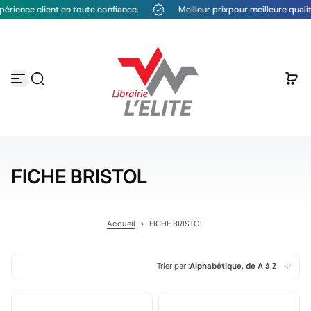
ce client en toute confiance.
Meilleur prixpour meilleure qualité
Passer au contenu
FICHE BRISTOL
Accueil
>
FICHE BRISTOL
Trier par :
Alphabétique, de A à Z
En vedette