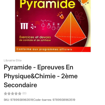
Librairie Elite
Pyramide - Epreuves En
Physique&Chimie - 2ème
Secondaire
(0)
SKU: 9789938963519
Code-barres: 9789938963519