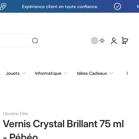
Expérience client en toute confiance.
Meilleur p
Jouets
Informatique
Idées Cadeaux
Blog
VOITURES AVION ET AUTRES
CABLES ET CONNECTIQUES
TELEPHONIE ET MOBILITE
ACCESSOIRE INFORMATIQUE
Librairie Elite
Vernis Crystal Brillant 75 ml
- Pébéo