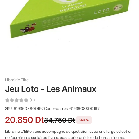
Librairie Elite
Jeu Loto - Les Animaux
(0)
SKU: 6193608800197
Code-barres: 6193608800197
20.850 Dt
34.750 Dt
-40%
Librairie L’Élite vous accompagne au quotidien avec une large sélection
de fournitures scolaires, livres, bagagerie, articles de bureau, jouets,