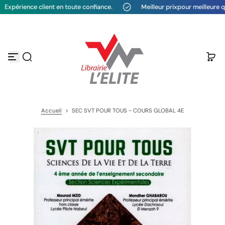
Expérience client en toute confiance.
Meilleur prixpour meilleure qua
P
a
s
s
e
r
a
u
c
o
n
t
Accueil
>
SEC SVT POUR TOUS - COURS GLOBAL 4E
e
n
u