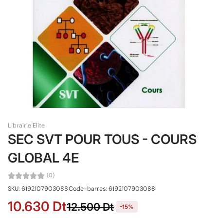
Librairie Elite
SEC SVT POUR TOUS - COURS
GLOBAL 4E
(0)
SKU: 6192107903088
Code-barres: 6192107903088
10.630 Dt
12.500 Dt
-15%