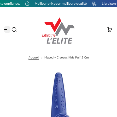
 confiance.
Meilleur prixpour meilleure qualité
Livraison di
P
a
s
s
e
r
a
u
c
o
n
t
Accueil
>
Maped - Ciseaux Kids Pul 12 Cm
e
n
u